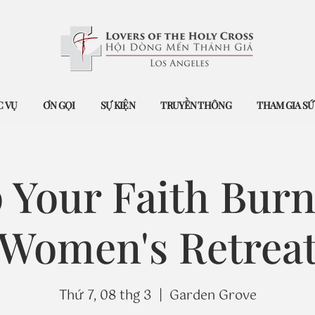
 VỤ
ƠN GỌI
SỰ KIỆN
TRUYỀN THÔNG
THAM GIA S
 Your Faith Burn
Women's Retrea
Thứ 7, 08 thg 3
  |  
Garden Grove