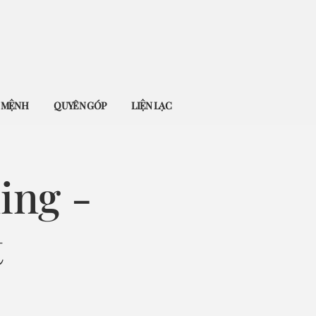
Ứ MỆNH
QUYÊN GÓP
LIỆN LẠC
ing -
t