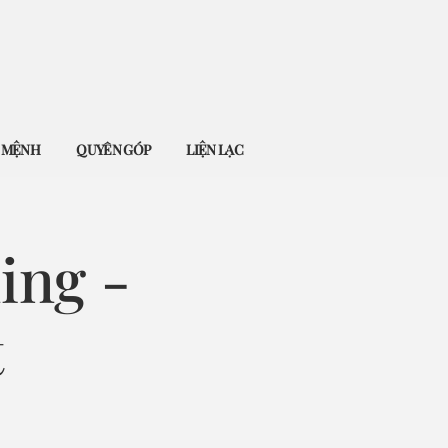
Ứ MỆNH
QUYÊN GÓP
LIỆN LẠC
ing -
t