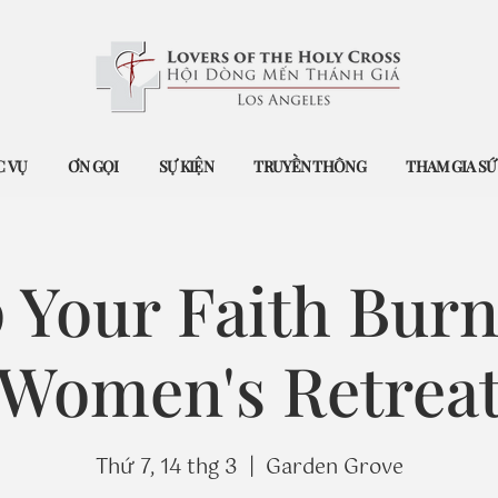
 VỤ
ƠN GỌI
SỰ KIỆN
TRUYỀN THÔNG
THAM GIA S
 Your Faith Burn
Women's Retrea
Thứ 7, 14 thg 3
  |  
Garden Grove