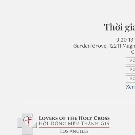
Thời gi
9:20 13 
Garden Grove, 12211 Magn
C
9:2
9:2
9:2
Xem