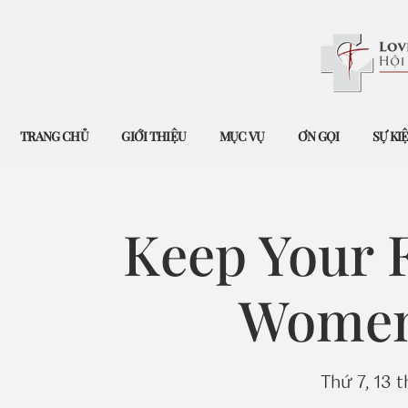
TRANG CHỦ
GIỚI THIỆU
MỤC VỤ
ƠN GỌI
SỰ KI
Keep Your F
Women'
Thứ 7, 13 t