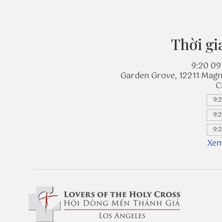
Thời gi
9:20 09 
Garden Grove, 12211 Magn
C
9:2
9:2
9:2
Xem