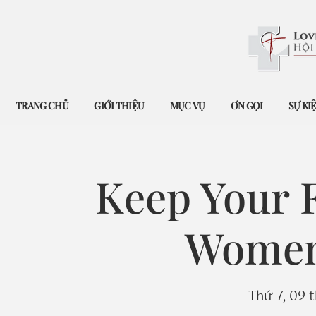
TRANG CHỦ
GIỚI THIỆU
MỤC VỤ
ƠN GỌI
SỰ KI
Keep Your F
Women'
Thứ 7, 09 t