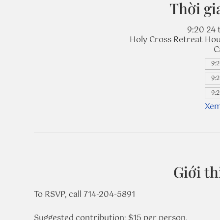
Thời gi
9:20 24 
Holy Cross Retreat Hou
C
9:2
9:2
9:2
Xem
Giới th
To RSVP, call 714-204-5891
Suggested contribution: $15 per person.