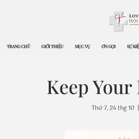
TRANG CHỦ
GIỚI THIỆU
MỤC VỤ
ƠN GỌI
SỰ KI
Keep Your
Thứ 7, 24 thg 10
  |