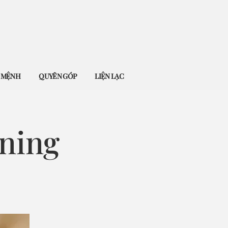
Ứ MỆNH
QUYÊN GÓP
LIỆN LẠC
ning