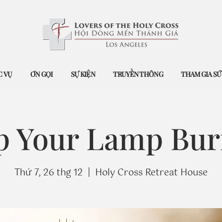
 VỤ
ƠN GỌI
SỰ KIỆN
TRUYỀN THÔNG
THAM GIA S
p Your Lamp Bur
Thứ 7, 26 thg 12
  |  
Holy Cross Retreat House