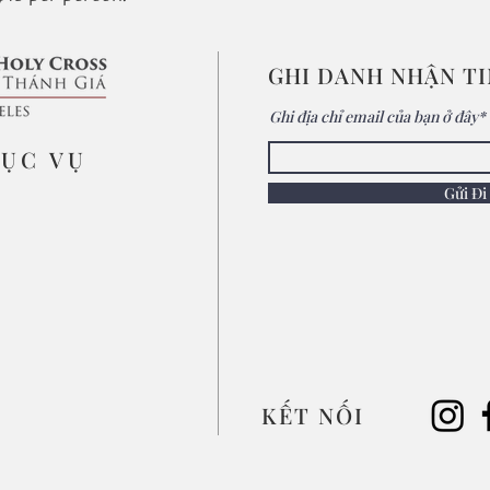
GHI DANH NHẬN T
Ghi địa chỉ email của bạn ở đây*
MỤC VỤ
Gửi Đi
KẾT NỐI