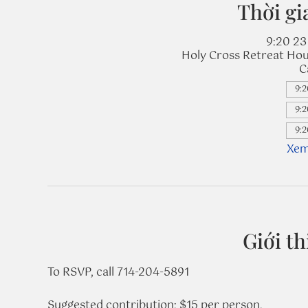
Thời gi
9:20 23 
Holy Cross Retreat Hou
C
9:2
9:2
9:2
Xem
Giới th
To RSVP, call 714-204-5891
Suggested contribution: $15 per person.