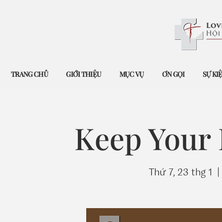
TRANG CHỦ
GIỚI THIỆU
MỤC VỤ
ƠN GỌI
SỰ KI
Keep Your
Thứ 7, 23 thg 1
  | 