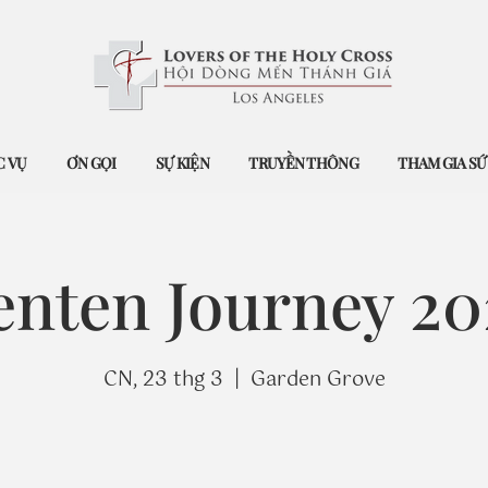
 VỤ
ƠN GỌI
SỰ KIỆN
TRUYỀN THÔNG
THAM GIA S
enten Journey 20
CN, 23 thg 3
  |  
Garden Grove