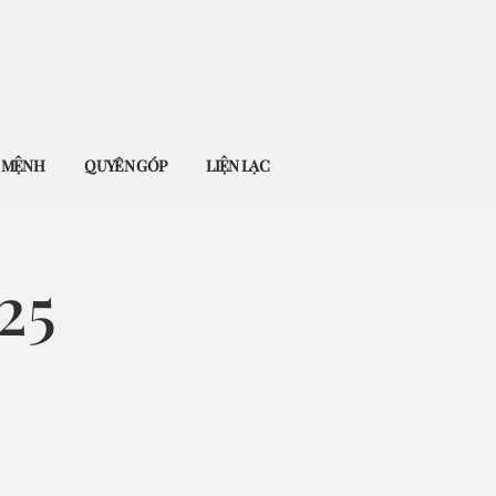
Ứ MỆNH
QUYÊN GÓP
LIỆN LẠC
25