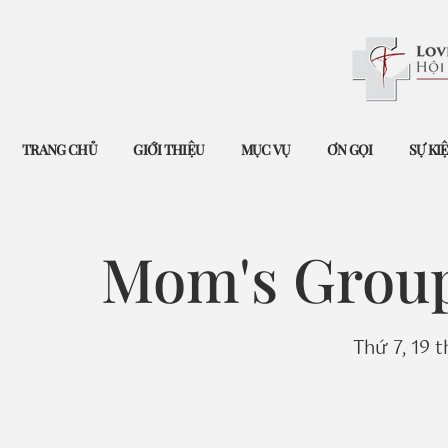
TRANG CHỦ
GIỚI THIỆU
MỤC VỤ
ƠN GỌI
SỰ KI
Mom's Group
Thứ 7, 19 t