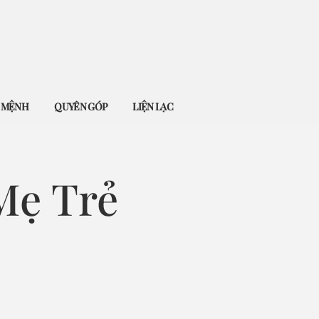
Ứ MỆNH
QUYÊN GÓP
LIỆN LẠC
Mẹ Trẻ