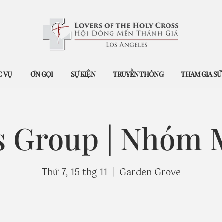
 VỤ
ƠN GỌI
SỰ KIỆN
TRUYỀN THÔNG
THAM GIA S
 Group | Nhóm 
Thứ 7, 15 thg 11
  |  
Garden Grove