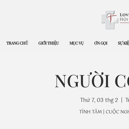
TRANG CHỦ
GIỚI THIỆU
MỤC VỤ
ƠN GỌI
SỰ KI
NGƯỜI C
Thứ 7, 03 thg 2
  |  
T
TĨNH TÂM | CUỘC NGHỈ