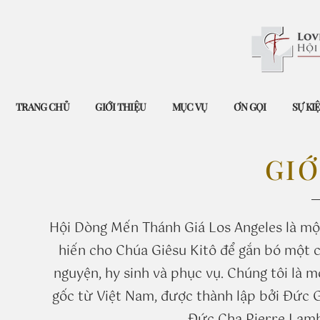
TRANG CHỦ
GIỚI THIỆU
MỤC VỤ
ƠN GỌI
SỰ KI
​GI
Hội Dòng Mến Thánh Giá Los Angeles là một
hiến cho Chúa Giêsu Kitô để gắn bó một c
nguyện, hy sinh và phục vụ. Chúng tôi là
gốc từ Việt Nam, được thành lập bởi Đức 