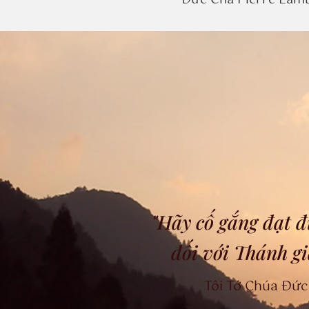
Đức Cha Pierre Lambe
"Hãy cố gắng đạt đ
đối với Thánh g
Tôi Tớ Chúa Đức