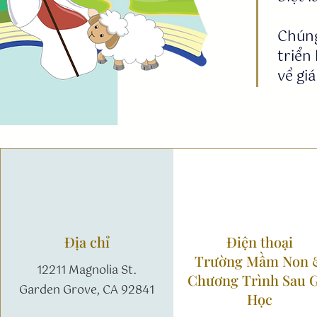
Chúng
triển
về gi
Địa chỉ
Điện thoại
Trường Mầm Non 
12211 Magnolia St.
Chương Trình Sau G
Garden Grove, CA 92841
Học