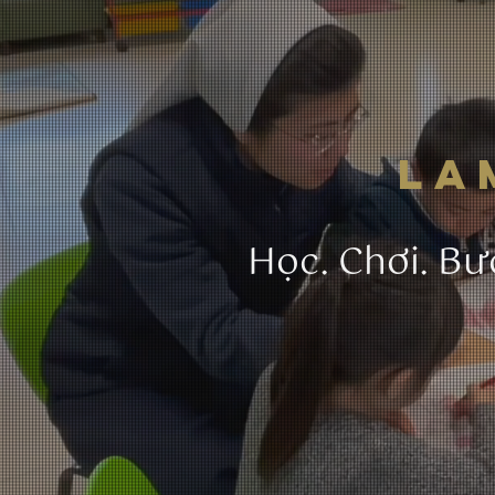
​L
Học. Chơi. Bư