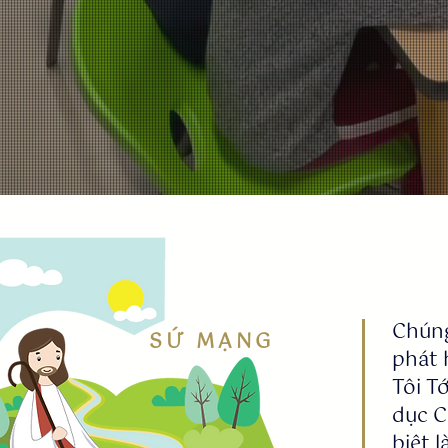
Chúng
​SỨ MẠNG
phát 
Tôi T
dục C
biệt 