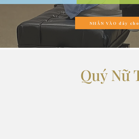
NHẤN VÀO đây ch
Quý Nữ 