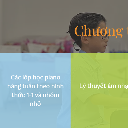
​Chương 
Các lớp học piano
Lý thuyết âm nh
hàng tuần theo hình
thức 1-1 và nhóm
nhỏ