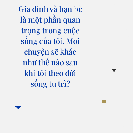
phải 
Gia đình và bạn bè
đặc 
là một phần quan
th
trọng trong cuộc
tượn
sống của tôi. Mọi
chuyện sẽ khác
như thế nào sau
khi tôi theo đời
sống tu trì?
Một 