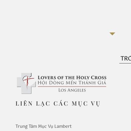
Nữ 
LIÊN LẠC CÁC MỤC VỤ
Trung Tâm Mục Vụ Lambert