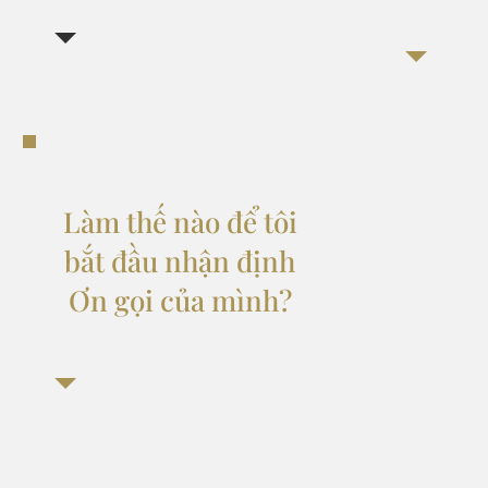
Làm thế nào để tôi
Làm 
bắt đầu nhận định
Chúa
Ơn gọi của mình?