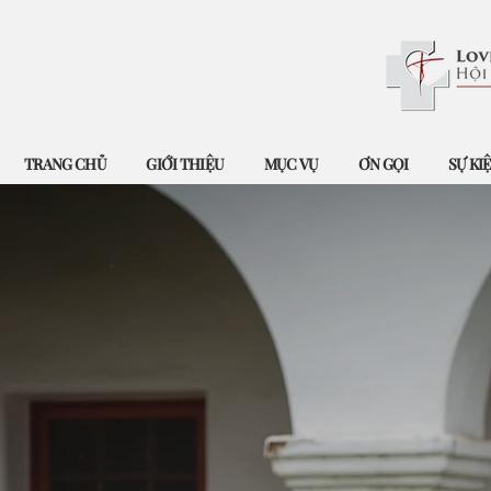
TRANG CHỦ
GIỚI THIỆU
MỤC VỤ
ƠN GỌI
SỰ KI