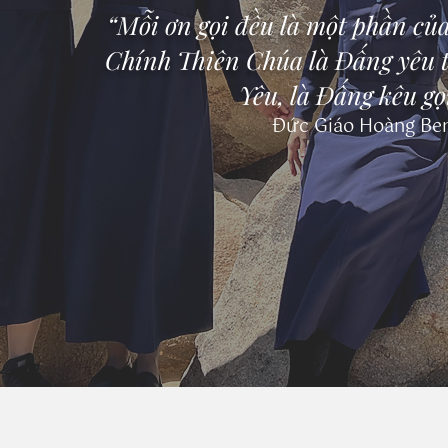
“Mỗi ơn gọi đều là một phần của
Chính Thiên Chúa là Đấng yêu t
Yêu, là Đấng kêu gọ
Đức Giáo Hoàng Be