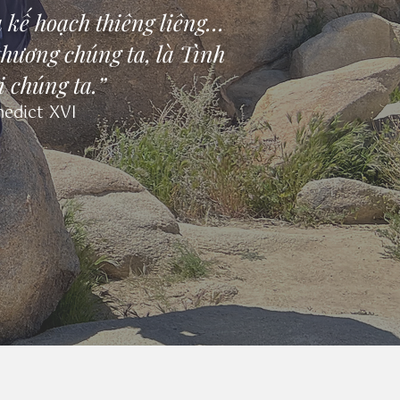
 kế hoạch thiêng liêng…
hương chúng ta, là Tình
i chúng ta.”
nedict
XVI