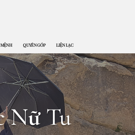
Ứ MỆNH
QUYÊN GÓP
LIỆN LẠC
c Nữ Tu