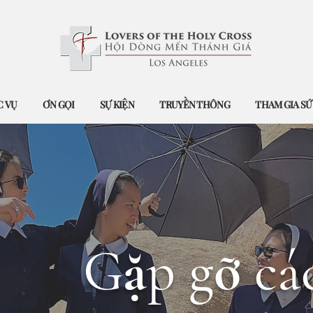
 VỤ
ƠN GỌI
SỰ KIỆN
TRUYỀN THÔNG
THAM GIA S
Gặp gỡ cá