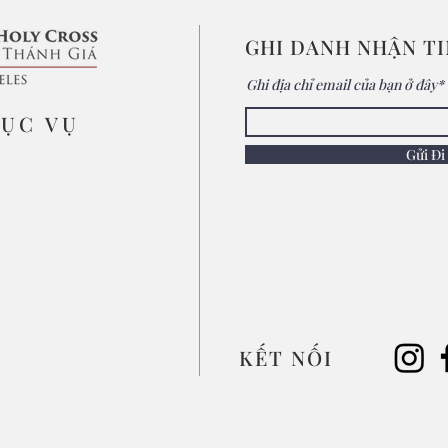
GHI DANH NHẬN T
Ghi địa chỉ email của bạn ở đây*
MỤC VỤ
Gửi Đi
KẾT NỐI