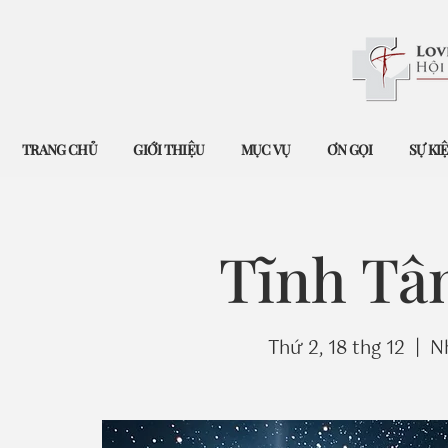
TRANG CHỦ
GIỚI THIỆU
MỤC VỤ
ƠN GỌI
SỰ KI
Tĩnh Tâ
Thứ 2, 18 thg 12
  |  
N