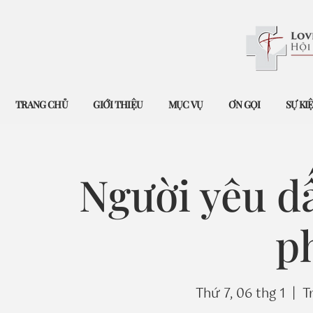
TRANG CHỦ
GIỚI THIỆU
MỤC VỤ
ƠN GỌI
SỰ KI
Người yêu d
p
Thứ 7, 06 thg 1
  |  
T