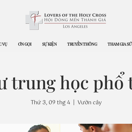
 VỤ
ƠN GỌI
SỰ KIỆN
TRUYỀN THÔNG
THAM GIA S
ư trung học phổ
Thứ 3, 09 thg 4
  |  
Vườn cây