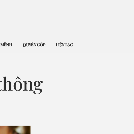
Ứ MỆNH
QUYÊN GÓP
LIỆN LẠC
 thông