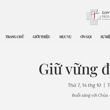
TRANG CHỦ
GIỚI THIỆU
MỤC VỤ
ƠN GỌI
SỰ KI
Giữ vững đ
Thứ 7, 14 thg 10
  |  
T
Buổi sáng với Chúa 