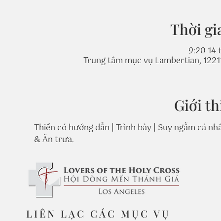
Thời gi
9:20 14 
Trung tâm mục vụ Lambertian, 1221
Giới th
Thiền có hướng dẫn | Trình bày | Suy ngẫm cá nhâ
& Ăn trưa. 
LIÊN LẠC CÁC MỤC VỤ