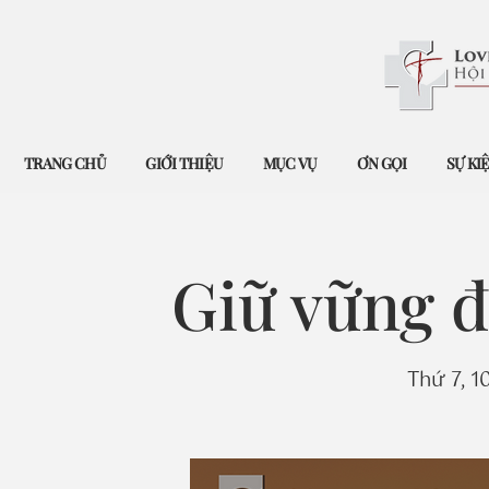
TRANG CHỦ
GIỚI THIỆU
MỤC VỤ
ƠN GỌI
SỰ KI
Giữ vững đ
Thứ 7, 1