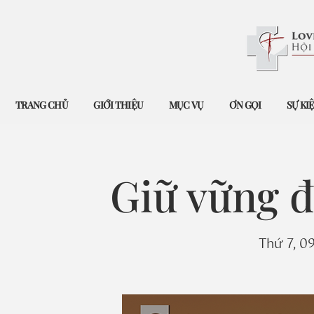
TRANG CHỦ
GIỚI THIỆU
MỤC VỤ
ƠN GỌI
SỰ KI
Giữ vững đ
Thứ 7, 09