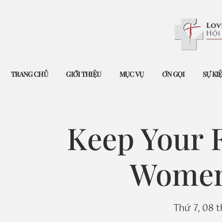
TRANG CHỦ
GIỚI THIỆU
MỤC VỤ
ƠN GỌI
SỰ KI
Keep Your F
Women'
Thứ 7, 08 t