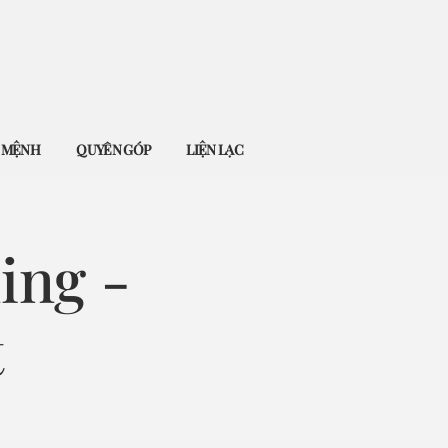
Ứ MỆNH
QUYÊN GÓP
LIỆN LẠC
ing -
t