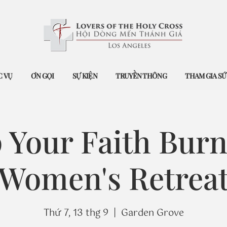
 VỤ
ƠN GỌI
SỰ KIỆN
TRUYỀN THÔNG
THAM GIA S
 Your Faith Burn
Women's Retrea
Thứ 7, 13 thg 9
  |  
Garden Grove