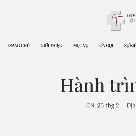
TRANG CHỦ
GIỚI THIỆU
MỤC VỤ
ƠN GỌI
SỰ KI
Hành trì
CN, 25 thg 2
  |  
Địa