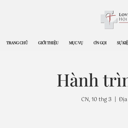
TRANG CHỦ
GIỚI THIỆU
MỤC VỤ
ƠN GỌI
SỰ KI
Hành trì
CN, 10 thg 3
  |  
Địa