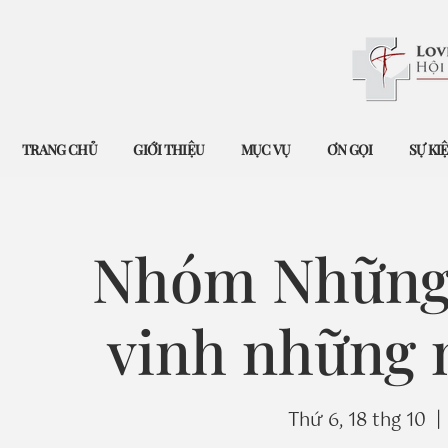
TRANG CHỦ
GIỚI THIỆU
MỤC VỤ
ƠN GỌI
SỰ KI
Nhóm Những 
vinh những 
Thứ 6, 18 thg 10
  | 