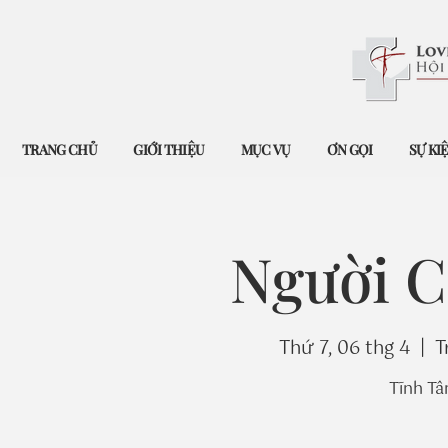
TRANG CHỦ
GIỚI THIỆU
MỤC VỤ
ƠN GỌI
SỰ KI
Người C
Thứ 7, 06 thg 4
  |  
T
Tĩnh Tâ