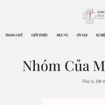
TRANG CHỦ
GIỚI THIỆU
MỤC VỤ
ƠN GỌI
SỰ KI
Nhóm Của Mẹ
Thứ 6, 08 t