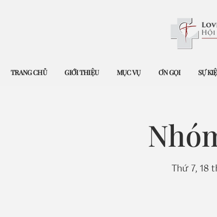
TRANG CHỦ
GIỚI THIỆU
MỤC VỤ
ƠN GỌI
SỰ KI
Nhóm
Thứ 7, 18 t