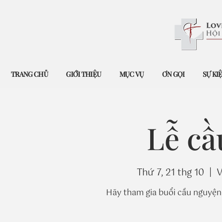
TRANG CHỦ
GIỚI THIỆU
MỤC VỤ
ƠN GỌI
SỰ KI
Lễ cầ
Thứ 7, 21 thg 10
  |  
V
Hãy tham gia buổi cầu nguyện