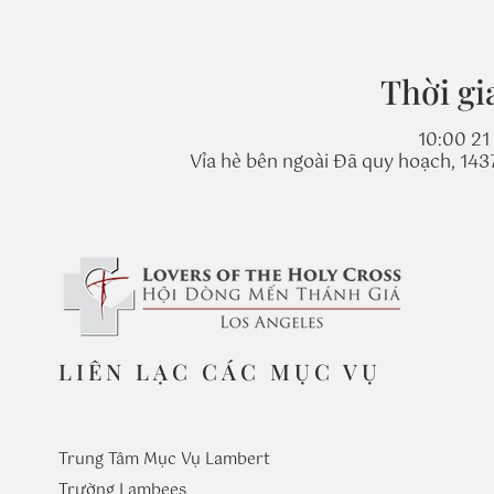
Thời gi
10:00 21 
Vỉa hè bên ngoài Đã quy hoạch, 14
LIÊN LẠC CÁC MỤC VỤ
Trung Tâm Mục Vụ Lambert
Trường
Lambees