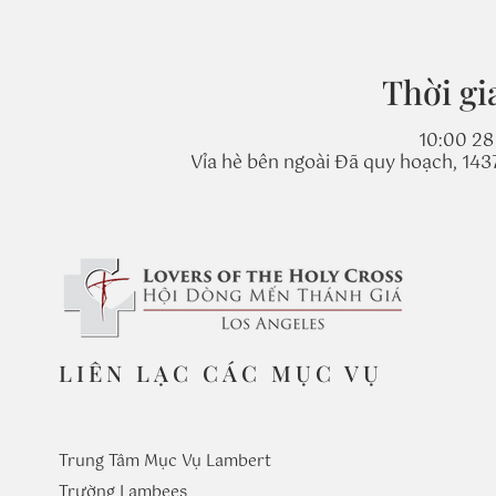
Thời gi
10:00 28 
Vỉa hè bên ngoài Đã quy hoạch, 14
LIÊN LẠC CÁC MỤC VỤ
Trung Tâm Mục Vụ Lambert
Trường
Lambees