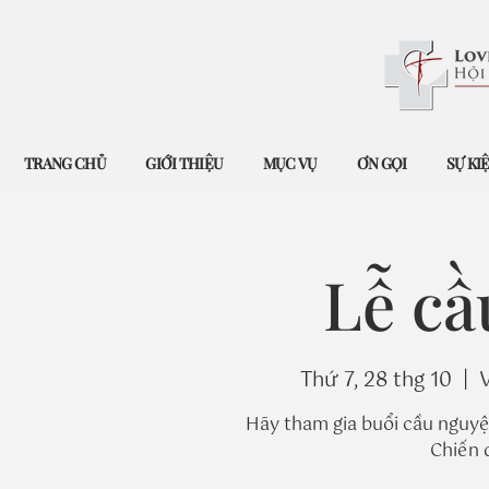
TRANG CHỦ
GIỚI THIỆU
MỤC VỤ
ƠN GỌI
SỰ KI
Lễ cầ
Thứ 7, 28 thg 10
  |  
V
Hãy tham gia buổi cầu nguyệ
Chiến 