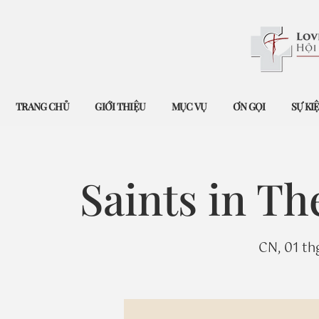
TRANG CHỦ
GIỚI THIỆU
MỤC VỤ
ƠN GỌI
SỰ KI
Saints in T
CN, 01 th