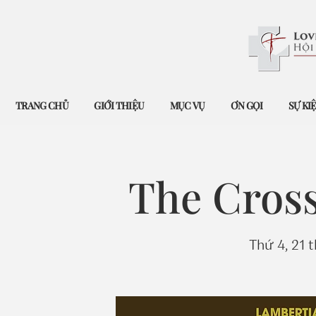
TRANG CHỦ
GIỚI THIỆU
MỤC VỤ
ƠN GỌI
SỰ KI
The Cross
Thứ 4, 21 t