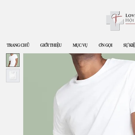
TRANG CHỦ
GIỚI THIỆU
MỤC VỤ
ƠN GỌI
SỰ KI